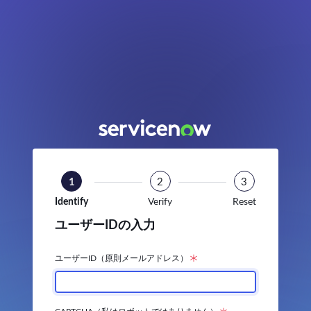
ServiceNow
パ
ス
ワ
ー
ド
リ
セ
ッ
ト、
ス
ServiceNow
テ
Home
ッ
Page
プ
1/3
1
2
3
Identify
Verify
Reset
ユーザーIDの入力
ユーザーID（原則メールアドレス）