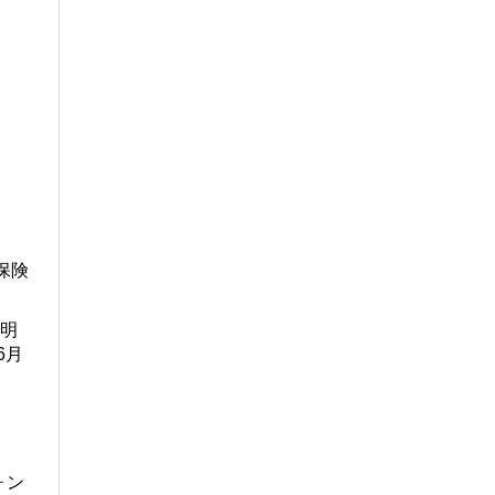
保険
明
6月
ォン