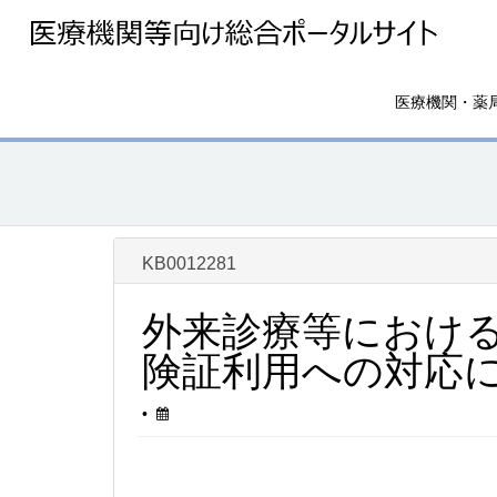
ペ
チ
ー
ャ
ジ
ッ
コ
ト
ン
に
医療機関・薬
テ
ス
ン
キ
ツ
ッ
へ
プ
ス
キ
オ
ッ
KB0012281
ン
プ
ラ
し
イ
外来診療等におけ
ま
ン
す
険証利用への対応
資
格
確
記
この記事は更新されました
•
認
事
-
の
外
メ
来