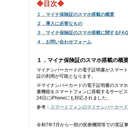
タ
◆目次◆
診
デ
療
ー
１．
マイナ保険証のスマホ搭載の概要
等
タ。
に
２．
導入に必要なもの
お
３．
マイナ保険証のスマホ搭載に関するFA
け
る
４．
お問い合わせフォーム
マ
イ
ナ
１．マイナ保険証のスマホ搭載の概
保
険
マイナンバーカードの電子証明書がスマート
証
証の利用が可能となります。
の
ス
※マイナンバーカードの電子証明書のスマホ
マ
書機能をスマートフォンに搭載するサービスです
ホ
24日にiPhoneにも対応されました。
搭
参考：
スマートフォンのマイナンバーカード
載
対
応
に
令和7年7月から一部の医療機関等での実証