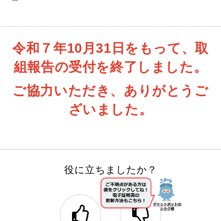
向
け)
-
【柔
令和７年10月31日をもって、取
整
あ
組報告の受付を終了しました。
は
き
施
ご協力いただき、ありがとうご
術
所
ざいました。
等
向
け】
マ
イ
ナ
役に立ちましたか？
保
険
証
の
利