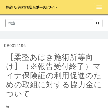
ペ
チ
ー
ャ
ナ
ジ
ッ
ビ
コ
ト
ゲ
ン
に
ー
テ
ス
シ
ン
キ
ョ
ツ
ッ
ン
へ
プ
の
マ
KB0012196
ス
切
イ
キ
り
ナ
【柔整あはき施術所等向
ッ
替
資
プ
え
格
け】（※報告受付終了）マ
し
確
ま
認
イナ保険証の利用促進のた
す
ア
プ
めの取組に対する協力金に
リ
ついて
(施
術
所
等
この記事は更新されました