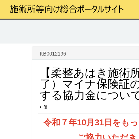
ペ
チ
ー
ャ
ジ
ッ
コ
ト
ン
に
テ
ス
ン
キ
ツ
ッ
マ
へ
プ
KB0012196
イ
ス
ナ
キ
資
【柔整あはき施術
ッ
格
プ
了）マイナ保険証
確
し
認
ま
する協力金につい
ア
す
プ
リ
記
この記事は更新されました
•
(施
事
術
の
令和７年10月31日を
所
メ
等
タ
ご協力いただき
向
デ