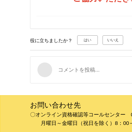
け)
ー
-
タ。
【柔
整
あ
は
き
はい
いいえ
役に立ちましたか？
施
術
所
等
向
コメントを投稿...
け】
マ
イ
ナ
保
険
お問い合わせ先
証
〇オンライン資格確認等コールセンター 080
の
利
月曜日～金曜日（祝日を除く）8：00～1
用